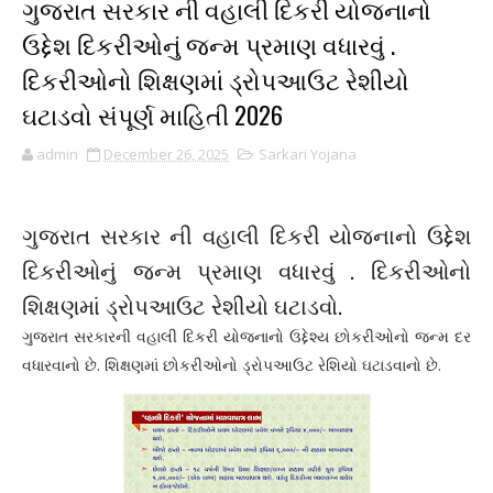
ગુજરાત સરકાર ની વહાલી દિકરી યોજનાનો
ઉદ્દેશ દિકરીઓનું જન્મ પ્રમાણ વધારવું .
દિકરીઓનો શિક્ષણમાં ડ્રોપઆઉટ રેશીયો
ઘટાડવો સંપૂર્ણ માહિતી 2026
admin
December 26, 2025
Sarkari Yojana
ગુજરાત સરકાર ની વહાલી દિકરી યોજનાનો ઉદ્દેશ
દિકરીઓનું જન્મ પ્રમાણ વધારવું . દિકરીઓનો
શિક્ષણમાં ડ્રોપઆઉટ રેશીયો ઘટાડવો.
ગુજરાત સરકારની વહાલી દિકરી યોજનાનો ઉદ્દેશ્ય છોકરીઓનો જન્મ દર
વધારવાનો છે. શિક્ષણમાં છોકરીઓનો ડ્રોપઆઉટ રેશિયો ઘટાડવાનો છે.