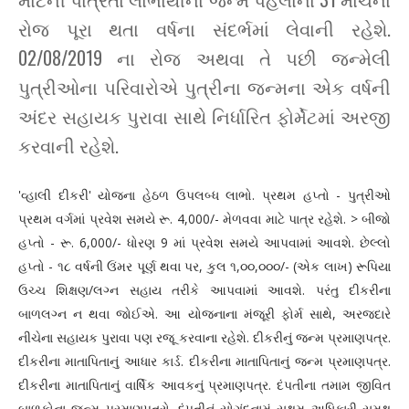
રોજ પૂરા થતા વર્ષના સંદર્ભમાં લેવાની રહેશે.
02/08/2019 ના રોજ અથવા તે પછી જન્મેલી
પુત્રીઓના પરિવારોએ પુત્રીના જન્મના એક વર્ષની
અંદર સહાયક પુરાવા સાથે નિર્ધારિત ફોર્મેટમાં અરજી
કરવાની રહેશે.
'વ્હાલી દીકરી' યોજના હેઠળ ઉપલબ્ધ લાભો. પ્રથમ હપ્તો - પુત્રીઓ
પ્રથમ વર્ગમાં પ્રવેશ સમયે રૂ. 4,000/- મેળવવા માટે પાત્ર રહેશે. > બીજો
હપ્તો - રૂ. 6,000/- ધોરણ 9 માં પ્રવેશ સમયે આપવામાં આવશે. છેલ્લો
હપ્તો - ૧૮ વર્ષની ઉંમર પૂર્ણ થવા પર, કુલ ૧,૦૦,૦૦૦/- (એક લાખ) રૂપિયા
ઉચ્ચ શિક્ષણ/લગ્ન સહાય તરીકે આપવામાં આવશે. પરંતુ દીકરીના
બાળલગ્ન ન થવા જોઈએ. આ યોજનાના મંજૂરી ફોર્મ સાથે, અરજદારે
નીચેના સહાયક પુરાવા પણ રજૂ કરવાના રહેશે. દીકરીનું જન્મ પ્રમાણપત્ર.
દીકરીના માતાપિતાનું આધાર કાર્ડ. દીકરીના માતાપિતાનું જન્મ પ્રમાણપત્ર.
દીકરીના માતાપિતાનું વાર્ષિક આવકનું પ્રમાણપત્ર. દંપતીના તમામ જીવિત
બાળકોના જન્મ પ્રમાણપત્રો. દંપતીનું સોગંદનામું સક્ષમ અધિકારી સમક્ષ