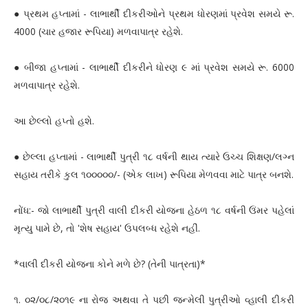
● પ્રથમ હપ્તામાં - લાભાર્થી દીકરીઓને પ્રથમ ધોરણમાં પ્રવેશ સમયે રૂ.
4000 (ચાર હજાર રૂપિયા) મળવાપાત્ર રહેશે.
● બીજા હપ્તામાં - લાભાર્થી દીકરીને ધોરણ ૯ માં પ્રવેશ સમયે રૂ. 6000
મળવાપાત્ર રહેશે.
આ છેલ્લો હપ્તો હશે.
● છેલ્લા હપ્તામાં - લાભાર્થી પુત્રી ૧૮ વર્ષની થાય ત્યારે ઉચ્ચ શિક્ષણ/લગ્ન
સહાય તરીકે કુલ ૧૦૦૦૦૦/- (એક લાખ) રૂપિયા મેળવવા માટે પાત્ર બનશે.
નોંધ:- જો લાભાર્થી પુત્રી વાલી દીકરી યોજના હેઠળ ૧૮ વર્ષની ઉંમર પહેલાં
મૃત્યુ પામે છે, તો 'શેષ સહાય' ઉપલબ્ધ રહેશે નહીં.
*વાલી દીકરી યોજના કોને મળે છે? (તેની પાત્રતા)*
૧. ૦૨/૦૮/૨૦૧૯ ના રોજ અથવા તે પછી જન્મેલી પુત્રીઓ વ્હાલી દીકરી