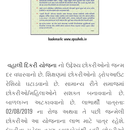
વહાલી દિકરી યોજના
નો ઉદ્દેશ્ય છોકરીઓનો જન્મ
દર વધારવાનો છે. શિક્ષણમાં છોકરીઓનો ડ્રોપઆઉટ
રેશિયો ઘટાડવાનો છે. સામાન્ય રીતે સમાજમાં
છોકરીઓ/મહિલાઓને સશક્ત બનાવવાનો છે.
બાળલગ્ન અટકાવવાનો છે. લાભાર્થી પાત્રતા:
02/08/2019 ના રોજ અથવા તે પછી જન્મેલી
છોકરીઓ આ યોજનાના લાભ માટે પાત્ર રહેશે.
દંપતીના પહેલા ત્રણ બાળકોમાંથી બધી છોકરીઓ