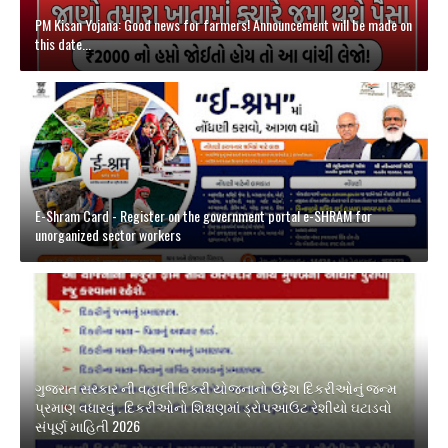
PM Kisan Yojana: Good news for farmers! Announcement will be made on
this date...
E-Shram Card - Register on the government portal e-SHRAM for
unorganized sector workers
ગુજરાત સરકાર ની વહાલી દિકરી યોજનાનો ઉદ્દેશ દિકરીઓનું જન્મ
પ્રમાણ વધારવું . દિકરીઓનો શિક્ષણમાં ડ્રોપઆઉટ રેશીયો ઘટાડવો
સંપૂર્ણ માહિતી 2026