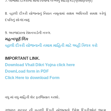
7. લાભાર્થી દીકરીના માતા-પિતાના લગ્નનું સર્ટિફિકેટ(પ્રમાણપત્ર)
8. વ્હાલી દીકરી યોજનાનું નિયત નમૂનામાં સક્ષમ અધિકારી સમક્ષ કરેલું
દંપતિનું સોગંદનામું
9. અરજદારના રેશનકાર્ડની નકલ.
મહત્વપૂર્ણ લિંક
વ્હાલી દીકરી યોજનાની તમામ માહિતી માટે અહીં ક્લિક કરો
IMPORTANT LINK.
Download Vhali Dikri Yojna click here
DownLoad form in PDF
Click Here to download Form
વધુ માં વધુ માહિતી શેર ફરજિયાત કરશો..
ગુજરાત સરકાર ની વહાલી દિકરી યોજનાનો ઉદ્દેશ દિકરીઓનું જન્મ