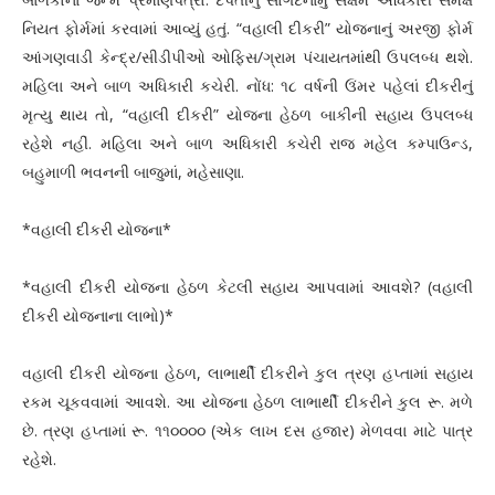
નિયત ફોર્મમાં કરવામાં આવ્યું હતું. “વહાલી દીકરી” યોજનાનું અરજી ફોર્મ
આંગણવાડી કેન્દ્ર/સીડીપીઓ ઓફિસ/ગ્રામ પંચાયતમાંથી ઉપલબ્ધ થશે.
મહિલા અને બાળ અધિકારી કચેરી. નોંધ: ૧૮ વર્ષની ઉંમર પહેલાં દીકરીનું
મૃત્યુ થાય તો, “વહાલી દીકરી” યોજના હેઠળ બાકીની સહાય ઉપલબ્ધ
રહેશે નહીં. મહિલા અને બાળ અધિકારી કચેરી રાજ મહેલ કમ્પાઉન્ડ,
બહુમાળી ભવનની બાજુમાં, મહેસાણા.
*વહાલી દીકરી યોજના*
*વહાલી દીકરી યોજના હેઠળ કેટલી સહાય આપવામાં આવશે? (વહાલી
દીકરી યોજનાના લાભો)*
વહાલી દીકરી યોજના હેઠળ, લાભાર્થી દીકરીને કુલ ત્રણ હપ્તામાં સહાય
રકમ ચૂકવવામાં આવશે. આ યોજના હેઠળ લાભાર્થી દીકરીને કુલ રૂ. મળે
છે. ત્રણ હપ્તામાં રૂ. ૧૧૦૦૦૦ (એક લાખ દસ હજાર) મેળવવા માટે પાત્ર
રહેશે.