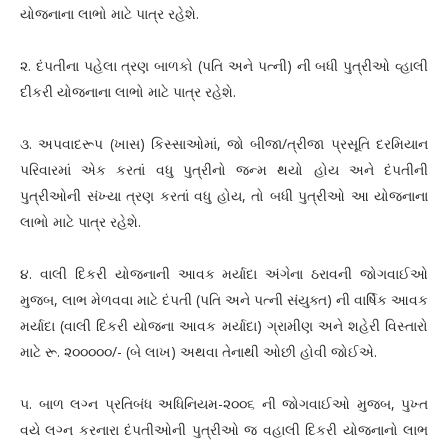
યોજનાના લાભો માટે પાત્ર રહેશે.
૨. દંપતીના પહેલા ત્રણ બાળકો (પતિ અને પત્ની) ની બધી પુત્રીઓ વ્હાલી
દીકરી યોજનાના લાભો માટે પાત્ર રહેશે.
૩. અપવાદરૂપ (ખાસ) કિસ્સાઓમાં, જો બીજા/ત્રીજા પ્રસૂતિ દરમિયાન
પરિવારમાં એક કરતાં વધુ પુત્રીનો જન્મ થયો હોય અને દંપતીની
પુત્રીઓની સંખ્યા ત્રણ કરતાં વધુ હોય, તો બધી પુત્રીઓ આ યોજનાના
લાભો માટે પાત્ર રહેશે.
૪. વાલી દિકરી યોજનાની આવક મર્યાદા અંગેના ઠરાવની જોગવાઈઓ
મુજબ, લાભ મેળવવા માટે દંપતી (પતિ અને પત્ની સંયુક્ત) ની વાર્ષિક આવક
મર્યાદા (વાલી દિકરી યોજના આવક મર્યાદા) ગ્રામીણ અને શહેરી વિસ્તારો
માટે રૂ. ૨૦૦૦૦૦/- (બે લાખ) અથવા તેનાથી ઓછી હોવી જોઈએ.
૫. બાળ લગ્ન પ્રતિબંધ અધિનિયમ-૨૦૦૬ ની જોગવાઈઓ મુજબ, પુખ્ત
વયે લગ્ન કરનારા દંપતીઓની પુત્રીઓ જ વહાલી દિકરી યોજનાનો લાભ