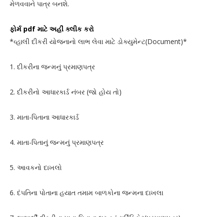
મેળવવાને પાત્ર બનશે.
ફોર્મ pdf માટે અહીં ક્લીક કરો
*વ્હાલી દીકરી યોજનાનો લાભ લેવા માટે ડોક્યુમેન્ટ(Document)*
1. દીકરીના જન્મનું પ્રમાણપત્ર
2. દીકરીનો આધારકાર્ડ નંબર (જો હોય તો)
3. માતા-પિતાના આધારકાર્ડ
4. માતા-પિતાનું જન્મનું પ્રમાણપત્ર
5. આવકનો દાખલો
6. દંપતિના પોતાના હયાત તમામ બાળકોના જન્મના દાખલા