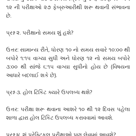
૧૨ ની પરીક્ષાઓ ૨૭ ફેબ્રુઆરીથી શરૂ થવાની સંભાવના
છે.
પ્રશ્ન ૨. પરીક્ષાનો સમય શું હશે?
ઉત્તર: સામાન્ય રીતે, ધોરણ ૧૦ નો સમય સવારે ૧૦:૦૦ થી
બપોરે ૧:૧૫ વાગ્યા સુધી અને ધોરણ ૧૨ નો સમય બપોરે
૩:૦૦ થી સાંજે ૬:૧૫ વાગ્યા સુધીનો હોય છે (વિષયના
આધારે બદલાઈ શકે છે).
પ્રશ્ન ૩. હોલ ટિકિટ ક્યારે ઉપલબ્ધ થશે?
ઉત્તર: પરીક્ષા શરૂ થવાના આશરે ૧૦ થી ૧૨ દિવસ પહેલા
શાળા દ્વારા હોલ ટિકિટ ઉપલબ્ધ કરાવવામાં આવશે.
પ્રશ્ન ૪. શું પ્રેક્ટિકલ પરીક્ષાઓ પણ લેવામાં આવશે?