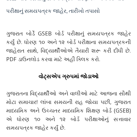
પરીક્ષાનું સમયપત્રક જાહેર, તારીખો તપાસો
ગુજરાત બોર્ડે GSEB બોર્ડ પરીક્ષાનું સમયપત્રક જાહેર
કર્યું છે. ધોરણ ૧૦ અને ૧૨ બોર્ડ પરીક્ષાના સમયપત્રકની
જાહેરાત સાથે, વિદ્યાર્થીઓએ તૈયારી શરૂ કરી દીધી છે.
PDF ડાઉનલોડ કરવા માટે અહીં ક્લિક કરો.
વોટ્સએપ ગ્રુપમાં જોડાઓ
ગુજરાતના વિદ્યાર્થીઓ અને વાલીઓ માટે આજના સૌથી
મોટા સમાચાર! લાંબા સમયની રાહ જોયા પછી, ગુજરાત
માધ્યમિક અને ઉચ્ચતર માધ્યમિક શિક્ષણ બોર્ડ (GSEB)
એ ધોરણ ૧૦ અને ૧૨ બોર્ડ પરીક્ષાઓનું સત્તાવાર
સમયપત્રક જાહેર કર્યું છે.