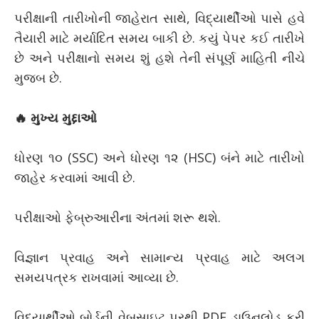
પરીક્ષાની તારીખોની જાહેરાત સાથે, વિદ્યાર્થીઓ પાસે હવે
તૈયારી માટે મર્યાદિત સમય બાકી છે. કયું પેપર કઈ તારીખે
છે અને પરીક્ષાનો સમય શું હશે તેની સંપૂર્ણ માહિતી નીચે
મુજબ છે.
🔥 મુખ્ય મુદ્દાઓ
ધોરણ ૧૦ (SSC) અને ધોરણ ૧૨ (HSC) બંને માટે તારીખો
જાહેર કરવામાં આવી છે.
પરીક્ષાઓ ફેબ્રુઆરીના અંતમાં શરૂ થશે.
વિજ્ઞાન પ્રવાહ અને સામાન્ય પ્રવાહ માટે અલગ
સમયપત્રક રાખવામાં આવ્યા છે.
વિદ્યાર્થીઓ બોર્ડની વેબસાઇટ પરથી PDF ડાઉનલોડ કરી