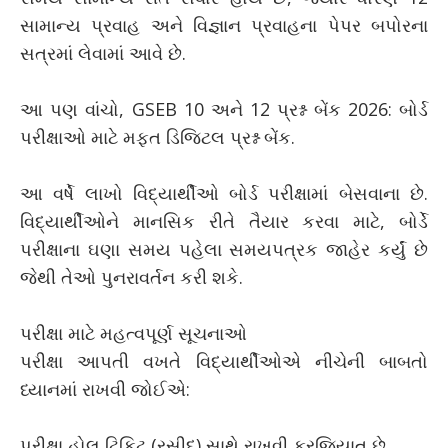
સામાન્ય પ્રવાહ અને વિજ્ઞાન પ્રવાહના પેપર બપોરના
સત્રમાં લેવામાં આવે છે.
આ પણ વાંચો, GSEB 10 અને 12 પ્રશ્ન બેંક 2026: બોર્ડ
પરીક્ષાઓ માટે મફત ડિજિટલ પ્રશ્ન બેંક.
આ વર્ષે લાખો વિદ્યાર્થીઓ બોર્ડ પરીક્ષામાં બેસવાના છે.
વિદ્યાર્થીઓને માનસિક રીતે તૈયાર કરવા માટે, બોર્ડે
પરીક્ષાના ઘણા સમય પહેલા સમયપત્રક જાહેર કર્યું છે
જેથી તેઓ પુનરાવર્તન કરી શકે.
પરીક્ષા માટે મહત્વપૂર્ણ સૂચનાઓ
પરીક્ષા આપતી વખતે વિદ્યાર્થીઓએ નીચેની બાબતો
ધ્યાનમાં રાખવી જોઈએ:
પરીક્ષા હોલ ટિકિટ (રસીદ) સાથે રાખવી ફરજિયાત છે.