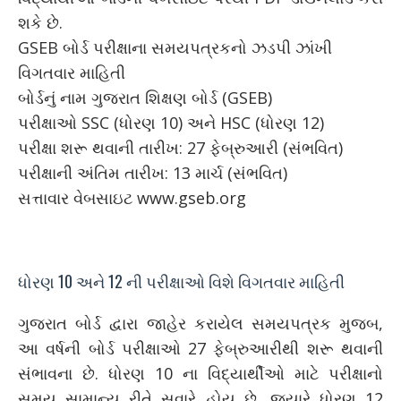
શકે છે.
GSEB બોર્ડ પરીક્ષાના સમયપત્રકનો ઝડપી ઝાંખી
વિગતવાર માહિતી
બોર્ડનું નામ ગુજરાત શિક્ષણ બોર્ડ (GSEB)
પરીક્ષાઓ SSC (ધોરણ 10) અને HSC (ધોરણ 12)
પરીક્ષા શરૂ થવાની તારીખ: 27 ફેબ્રુઆરી (સંભવિત)
પરીક્ષાની અંતિમ તારીખ: 13 માર્ચ (સંભવિત)
સત્તાવાર વેબસાઇટ www.gseb.org
ધોરણ 10 અને 12 ની પરીક્ષાઓ વિશે વિગતવાર માહિતી
ગુજરાત બોર્ડ દ્વારા જાહેર કરાયેલ સમયપત્રક મુજબ,
આ વર્ષની બોર્ડ પરીક્ષાઓ 27 ફેબ્રુઆરીથી શરૂ થવાની
સંભાવના છે. ધોરણ 10 ના વિદ્યાર્થીઓ માટે પરીક્ષાનો
સમય સામાન્ય રીતે સવારે હોય છે, જ્યારે ધોરણ 12