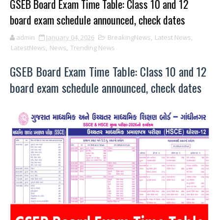
GSEB Board Exam Time Table: Class 10 and 12
board exam schedule announced, check dates
admin
January 04, 2026
BreakingNews
,
Latest News
,
LatestNews
,
News
,
Trending News
GSEB Board Exam Time Table: Class 10 and 12
board exam schedule announced, check dates