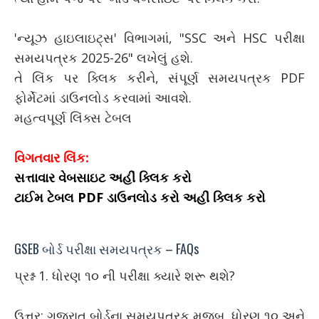
'ન્યૂઝ હાઇલાઇટ્સ' વિભાગમાં, "SSC અને HSC પરીક્ષા
સમયપત્રક 2025-26" લખેલું હશે.
તે લિંક પર ક્લિક કરીને, સંપૂર્ણ સમયપત્રક PDF
ફોર્મેટમાં ડાઉનલોડ કરવામાં આવશે.
મહત્વપૂર્ણ લિંક્સ ટેબલ
વિગતવાર લિંક:
સત્તાવાર વેબસાઇટ અહીં ક્લિક કરો
ટાઈમ ટેબલ PDF ડાઉનલોડ કરો અહીં ક્લિક કરો
GSEB બોર્ડ પરીક્ષા સમયપત્રક – FAQs
પ્રશ્ન 1. ધોરણ ૧૦ ની પરીક્ષા ક્યારે શરૂ થશે?
ઉત્તર: ગુજરાત બોર્ડના સમયપત્રક મુજબ, ધોરણ ૧૦ અને