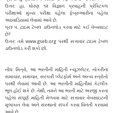
ઉત્તર: હા, ધોરણ ૧૨ વિજ્ઞાન પ્રવાહની પ્રેક્ટિકલ
પરીક્ષાઓ મુખ્ય પરીક્ષા પહેલા ફેબ્રુઆરીના પહેલા
અઠવાડિયામાં લેવામાં આવે છે.
પ્રશ્ન ૫. ટાઇમ ટેબલ ડાઉનલોડ કરવા માટે કઈ વેબસાઇટ
છે?
ઉત્તર: તમે www.gseb.org પરથી સત્તાવાર ટાઇમ ટેબલ
ડાઉનલોડ કરી શકો છો.
નોંધ: મિત્રો, આ ભરતીની માહિતી ન્યૂઝલેટર, નોકરીના
સમાચાર, સમાચાર, સરકારી પ્લેટફોર્મ અને અન્ય સ્ત્રોતો
પરથી લેવામાં આવી છે. આ ભરતીની માહિતીમાં કેટલીક
ભૂલ હોઈ શકે છે. તેથી, તમને આ ભરતી માટે અરજી કરતા
પહેલા સંપૂર્ણ માહિતી મેળવવા માટે સત્તાવાર વેબસાઇટની
મુલાકાત લેવા અને સંસ્થાનો સંપર્ક કરવા વિનંતી કરવામાં
આવે છે.