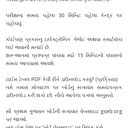
પરીક્ષાના સમય પહેલા 30 મિનિટ પહેલા કેન્દ્ર પર
પહોંચવું.
કોઈપણ પ્રકારનું ઇલેક્ટ્રોનિક ગેજેટ અથવા સ્માર્ટવોચ
લઈ જવાની મનાઈ છે.
શરૂઆતમાં પ્રશ્નપત્ર વાંચવા માટે 15 મિનિટનો વધારાનો
સમય આપવામાં આવશે.
ટાઈમ ટેબલ PDF કેવી રીતે ડાઉનલોડ કરવું? (પ્રક્રિયા)
તમે તમારા મોબાઇલ પર બોર્ડનું સત્તાવાર સમયપત્રક
ડાઉનલોડ કરી શકો છો. નીચે આપેલા પગલાં અનુસરો:
સૌ પ્રથમ ગુજરાત બોર્ડની સત્તાવાર વેબસાઇટ gseb.org
પર જાઓ.
ત્યાં હોમ પેજ પર 'બોર્ડ વેબસાઇટ' પર ક્લિક કરો.